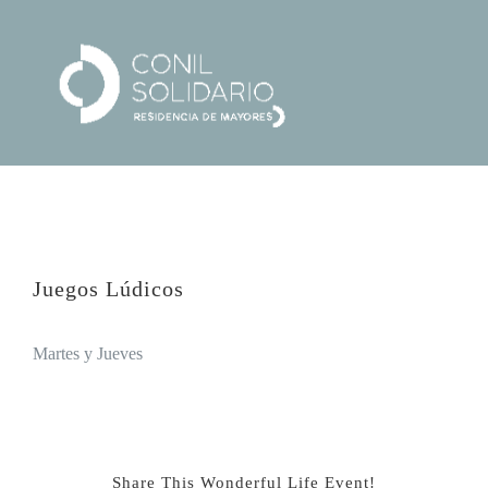
Saltar
al
Tog
contenido
Nav
HOME
SERVICIOS
TIMINGS
Juegos Lúdicos
VENUE
Martes y Jueves
LA FUNDACIÓN
GALLERY
Share This Wonderful Life Event!