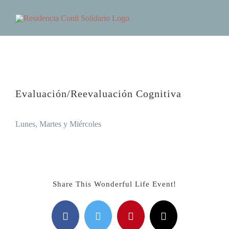
Saltar
Tog
al
contenido
Nav
HOME
SERVICIOS
Evaluación/Reevaluación Cognitiva
TIMINGS
Lunes, Martes y Miércoles
VENUE
LA FUNDACIÓN
Share This Wonderful Life Event!
GALLERY
Facebook
Twitter
Pinterest
Correo
DETAILS